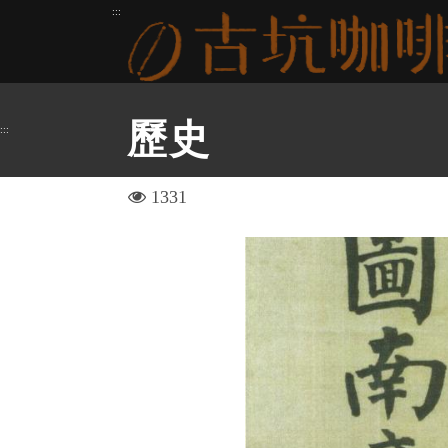
跳
:::
到
主
要
內
歷史
:::
容
區
塊
visit
1331