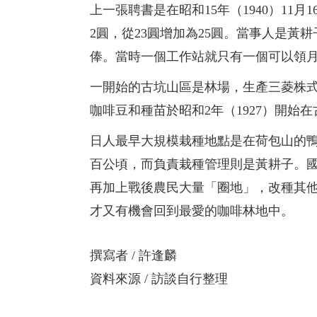
上一張聘書是在昭和15年（1940）11
2圓，從23圓增加為25圓。當事人是
俸。當時一個工作站就只有一個可以領
一開始的古坑山區是林場，生產三菱株
咖啡豆和種苗於昭和2年（1927）開始
日人最早大規模栽種地點是在荷包山的鴨
百公頃，而負責栽種管理則是黃耕子。
再加上戰後農民大量「圈地」，改種其
才又有機會回到最愛的咖啡林地中。
撰寫者
許逢麟
資料來源
訪談自行整理